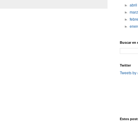
►
abri
►
mar
►
febr
►
ene
Buscar en 
Twitter
Tweets by
Estos posts