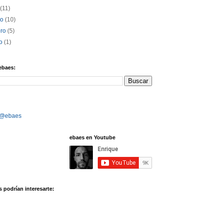
l
(11)
zo
(10)
ero
(5)
ro
(1)
ebaes:
 @ebaes
ebaes en Youtube
 podrían interesarte: