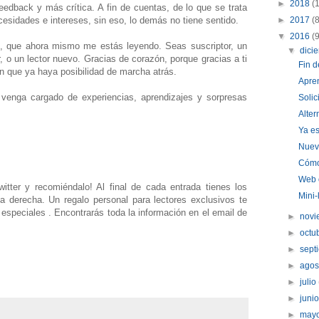
►
2018
(
eedback y más crítica. A fin de cuentas, de lo que se trata
cesidades e intereses, sin eso, lo demás no tiene sentido.
►
2017
(
▼
2016
(
ti, que ahora mismo me estás leyendo. Seas suscriptor, un
▼
dici
, o un lector nuevo. Gracias de corazón, porque gracias a ti
Fin d
n que ya haya posibilidad de marcha atrás.
Apren
venga cargado de experiencias, aprendizajes y sorpresas
Solic
Alter
Ya es
Nuev
Cómo 
Web o
tter y recomiéndalo! Al final de cada entrada tienes los
Mini-
a derecha. Un regalo personal para lectores exclusivos te
especiales . Encontrarás toda la información en el email de
►
nov
►
octu
►
sept
►
ago
►
julio
►
juni
►
may