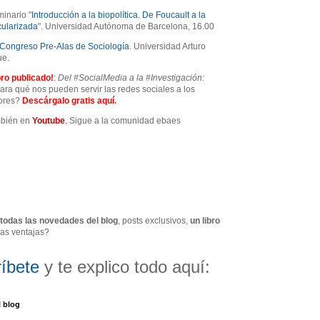
minario "
Introducción a la biopolítica. De Foucault a la
ularizada
". Universidad Autónoma de Barcelona, 16.00
Congreso Pre-Alas de Sociología
. Universidad Arturo
ue.
ro publicado!
:
Del #SocialMedia a la #Investigación:
ra qué nos pueden servir las redes sociales a los
dores?
Descárgalo gratis
aquí
.
mbién en
Youtube
.
Sigue a
la comunidad ebaes
todas las novedades del blog
, posts exclusivos,
un libro
ras ventajas?
íbete
y te explico todo aquí:
l blog