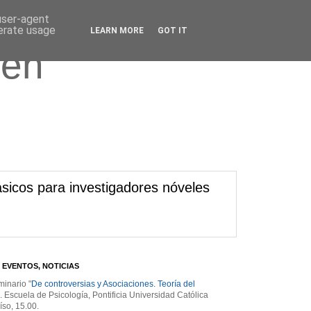
 user-agent
nerate usage
LEARN MORE
GOT IT
 en
sicos para investigadores nóveles
 EVENTOS, NOTICIAS
minario "
De controversias y Asociaciones. Teoría del
". Escuela de Psicología, Pontificia Universidad Católica
íso, 15.00.