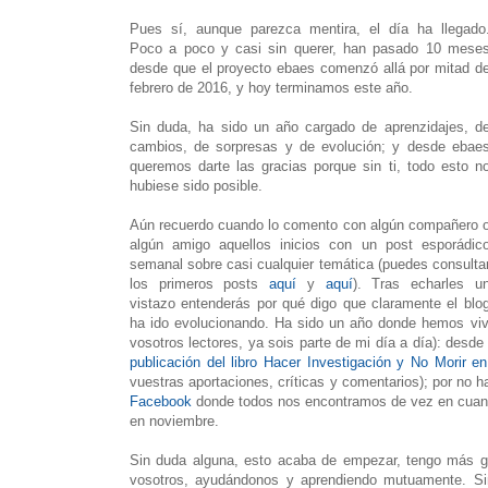
Pues sí, aunque parezca mentira, el día ha llegado
Poco a poco y casi sin querer, han pasado 10 mese
desde que el proyecto ebaes comenzó allá por mitad d
febrero de 2016, y hoy terminamos este año.
Sin duda, ha sido un año cargado de aprenzidajes, d
cambios, de sorpresas y de evolución; y desde ebae
queremos darte las gracias porque sin ti, todo esto n
hubiese sido posible.
Aún recuerdo cuando lo comento con algún compañero 
algún amigo aquellos inicios con un post esporádic
semanal sobre casi cualquier temática (puedes consulta
los primeros posts
aquí
y
aquí
). Tras echarles u
vistazo entenderás por qué digo que claramente el blo
ha ido evolucionando. Ha sido un año donde hemos viv
vosotros lectores, ya sois parte de mi día a día): desd
publicación del libro Hacer Investigación y No Morir en
vuestras aportaciones, críticas y comentarios); por no h
Facebook
donde todos nos encontramos de vez en cua
en noviembre.
Sin duda alguna, esto acaba de empezar, tengo más ga
vosotros, ayudándonos y aprendiendo mutuamente. Si