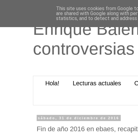
This site uses cookies from Google to 
are shared with Google along with per
statistics, and to detect and address
Enrique Baleri
controversias
Hola!
Lecturas actuales
C
sábado, 31 de diciembre de 2016
Fin de año 2016 en ebaes, recapi