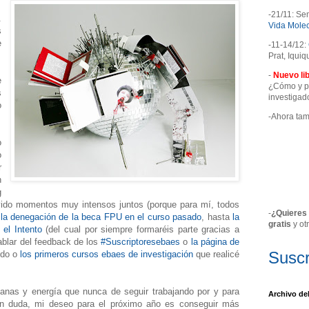
-21/11: Se
.
Vida Molec
s
e
-11-14/12:
Prat, Iquiq
-
Nuevo lib
e
¿Cómo y pa
s
investiga
o
-Ahora ta
o
o
r
n
g
ido momentos muy intensos juntos (porque para mí, todos
-
¿Quieres 
e
la denegación de la beca FPU en el curso pasado
, hasta
la
gratis
y ot
 el Intento
(del cual por siempre formaréis parte gracias a
ablar del feedback de los
#Suscriptoresebaes
o
la página de
Suscr
ndo o
los primeros cursos ebaes de investigación
que realicé
nas y energía que nunca de seguir trabajando por y para
Archivo de
n duda, mi deseo para el próximo año es conseguir más