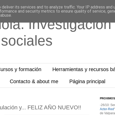
deliver its services and to analyze traffic. Your IP address and
formance and security metrics to ensure quality of service, ge
 abuse.
ola. Investigación
 sociales
ursos y formación
Herramientas y recursos bá
Contacto & about me
Página principal
PROXIMOS
-26/10: Se
tulación y... FELIZ AÑO NUEVO!!
Actor-Red
de Valpara