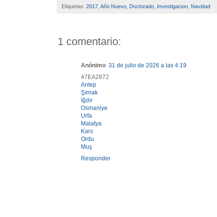
Etiquetas:
2017
,
Año Nuevo
,
Doctorado
,
Investigacion
,
Navidad
1 comentario:
Anónimo
31 de julio de 2026 a las 4:19
47EA2872
Antep
Şırnak
Iğdır
Osmaniye
Urfa
Malatya
Kars
Ordu
Muş
Responder