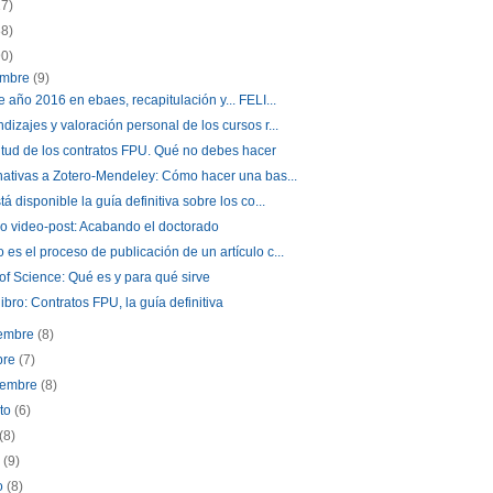
17)
88)
90)
embre
(9)
e año 2016 en ebaes, recapitulación y... FELI...
dizajes y valoración personal de los cursos r...
itud de los contratos FPU. Qué no debes hacer
nativas a Zotero-Mendeley: Cómo hacer una bas...
tá disponible la guía definitiva sobre los co...
o video-post: Acabando el doctorado
es el proceso de publicación de un artículo c...
f Science: Qué es y para qué sirve
libro: Contratos FPU, la guía definitiva
iembre
(8)
bre
(7)
iembre
(8)
sto
(6)
(8)
o
(9)
o
(8)