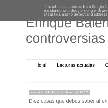
This site uses cookies from Google to 
are shared with Google along with per
statistics, and to detect and address
Enrique Baleri
controversias
Hola!
Lecturas actuales
C
martes, 17 de octubre de 2017
Diez cosas que debes saber al e