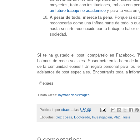
proyectos, trato con instituciones, trabajo con pe
un futuro trabajo no académico
y para tu vida en 
A pesar de todo, merece la pena
. Porque si est
reconocerás como una ínfima parte de todo lo que
hasta sentirte reconocido por tu trabajo o haber c
sociedad.
Si te ha gustado el post, compártelo en Facebook, Twi
botones de redes sociales. Suscríbete en la barra de l
de la comunidad ebaes!! Un regalo personal para los le
adelantos de post especiales. Encontrarás toda la infor
@ebaes
Photo Credit:
raymondclarkeimages
Publicado por
ebaes
a las
6:30:00
Etiquetas:
diez cosas
,
Doctorado
,
Investigacion
,
PhD
,
Tesis
9 comentarios: