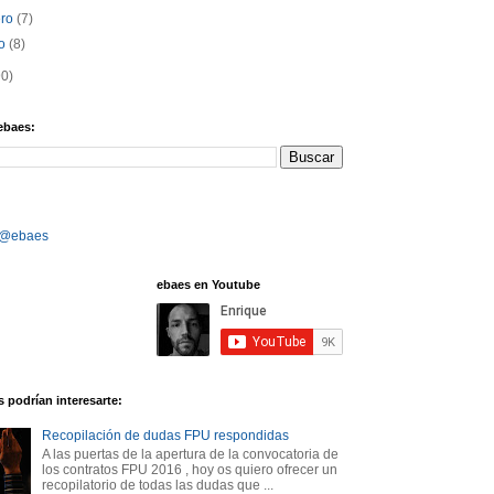
ero
(7)
ro
(8)
90)
ebaes:
 @ebaes
ebaes en Youtube
 podrían interesarte:
Recopilación de dudas FPU respondidas
A las puertas de la apertura de la convocatoria de
los contratos FPU 2016 , hoy os quiero ofrecer un
recopilatorio de todas las dudas que ...