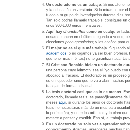
Un doctorado no es un trabajo
. Si nos atenemos
y la educación universitaria. Si lo miramos por el
fuego a tu grupo de investigación durante diez h
Tan solo podrás llamarlo trabajo si consigues un 
unos 900-1000 euros mensuales.
Aquí hay
chanchullos
como en cualquier lado
cosas se sacan en el último segundo a veces; otr
elecciones
poco apropiadas
; y los apaños para q
El mejor no es el que más trabaja
. Siguiendo a
académicos
; o no digamos ya ser buen profesor,
que tener más méritos) no te garantiza nada. Esto
Si Cristiano Ronaldo hiciera un doctorado dur
una persona cuyo leitmotiv sea el "yo puedo con 
abocado al fracaso. El doctorado es un proceso g
es enriquecedor sino que te va a abrir muchas pue
trabajas de forma individual.
La tesis doctoral casi que es lo de menos
. Ese
doctorado, llamado tesis, es paradójicamente de
meses
aquí
, si durante los años de doctorado has
tesis no necesitarás más de un mes para escribirl
la perfección), y entre los artículos y lo claro q
matarte a pensar y escribir. Eso sí, el trabajo prev
En un doctorado no solo vas a aprender sobre
conocimiento
. Además, aprenderás muchas habili