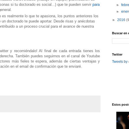
rsonas si tu doctorado es social...) que te pueden servir
para
►
febr
general.
►
ene
o es realmente lo que te apasiona, los puntos anteriores los
►
2016
(
 un doctorado te puede aportar. Desde risas y anécdotas
ontribuido a un proceso crucial para el avance de nuestra
Buscar en 
tter y recomiéndalo! Al final de cada entrada tienes los
Twitter
a derecha. También puedes seguirnos en el canal de Youtube
ctores más fieles te espera, además de ciertas ventajas y
Tweets by
mación en el email de confirmación que te enviaré.
Estos posts