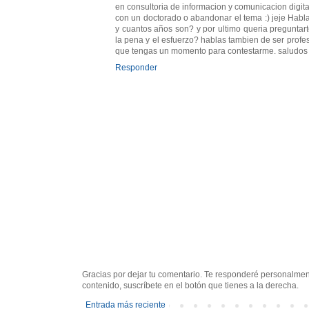
en consultoria de informacion y comunicacion digita
con un doctorado o abandonar el tema :) jeje Habla
y cuantos años son? y por ultimo queria preguntart
la pena y el esfuerzo? hablas tambien de ser profes
que tengas un momento para contestarme. saludo
Responder
Gracias por dejar tu comentario. Te responderé personalment
contenido, suscríbete en el botón que tienes a la derecha.
Entrada más reciente