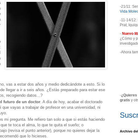
s
-21/11: Se
s
Vida Molec
e
a
-11-14/12:
y
Prat, Iquiq
-
Nuevo lib
¿Cómo y pa
e
investiga
z
-Ahora ta
l
s
n
o, vas a estar dos años y medio dedicándote a esto. Si lo
de llegar a ir a seis años. ¿Estás preparado para estar ese
s, recogiendo datos...?
-
¿Quieres 
gratis
y ot
l futuro de un doctor
. A día de hoy, acabar el doctorado
 que vayas a trabajar de profesor en una universidad, ni
tuyo.
Suscr
s mi pregunta. Me refiero tan solo a que si estás haciendo
 que te toca el alma, lo que te quita el sueño; o
o (revisa el punto anterior), porque no quieres dejar la
Archivo de
 recomendó que lo hicieses.