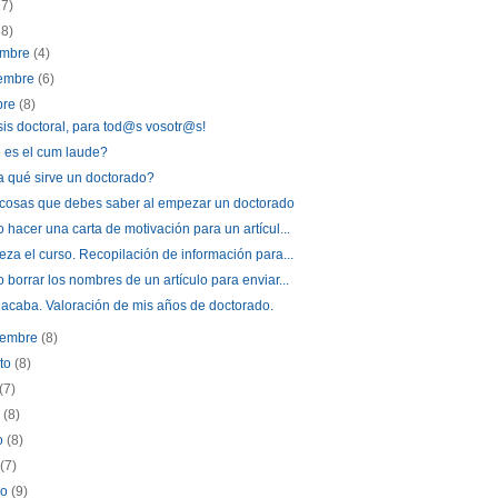
17)
88)
embre
(4)
iembre
(6)
bre
(8)
sis doctoral, para tod@s vosotr@s!
 es el cum laude?
 qué sirve un doctorado?
 cosas que debes saber al empezar un doctorado
hacer una carta de motivación para un artícul...
za el curso. Recopilación de información para...
borrar los nombres de un artículo para enviar...
acaba. Valoración de mis años de doctorado.
iembre
(8)
sto
(8)
(7)
o
(8)
o
(8)
l
(7)
zo
(9)