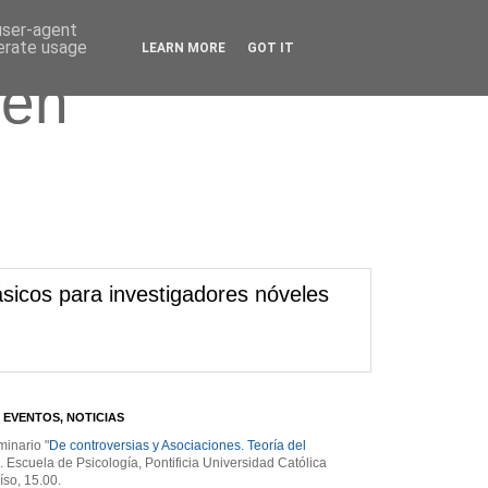
 user-agent
nerate usage
LEARN MORE
GOT IT
 en
sicos para investigadores nóveles
 EVENTOS, NOTICIAS
minario "
De controversias y Asociaciones. Teoría del
". Escuela de Psicología, Pontificia Universidad Católica
íso, 15.00.