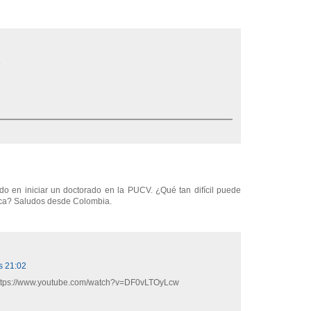
5
do en iniciar un doctorado en la PUCV. ¿Qué tan difícil puede
émica? Saludos desde Colombia.
s 21:02
: https://www.youtube.com/watch?v=DF0vLTOyLcw