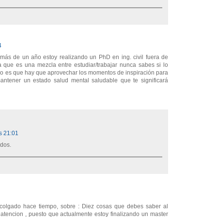
4
 más de un año estoy realizando un PhD en ing. civil fuera de
a que es una mezcla entre estudiar/trabajar nunca sabes si lo
jo es que hay que aprovechar los momentos de inspiración para
antener un estado salud mental saludable que te significará
s 21:01
udos.
 colgado hace tiempo, sobre : Diez cosas que debes saber al
tencion , puesto que actualmente estoy finalizando un master