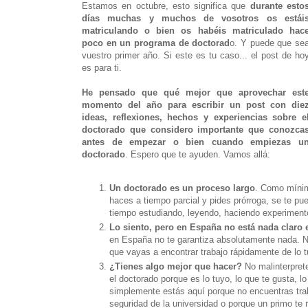
Estamos en octubre, esto significa que
durante esto
días muchas y muchos de vosotros os estái
matriculando o bien os habéis matriculado hac
poco en un programa de doctorad
o. Y puede que se
vuestro primer año. Si este es tu caso... el post de ho
es para ti.
He pensado que qué mejor que aprovechar est
momento del año para escribir un post con die
ideas, reflexiones, hechos y experiencias sobre e
doctorado que considero importante que conozca
antes de empezar o bien cuando empiezas u
doctorado
. Espero que te ayuden. Vamos allá:
Un doctorado es un proceso largo
. Como mínim
haces a tiempo parcial y pides prórroga, se te pue
tiempo estudiando, leyendo, haciendo experimento
Lo siento, pero en España no está nada claro e
en España no te garantiza absolutamente nada. Ni
que vayas a encontrar trabajo rápidamente de lo 
¿Tienes algo mejor que hacer?
No malinterprete
el doctorado porque es lo tuyo, lo que te gusta, lo
simplemente estás aquí porque no encuentras trabaj
seguridad de la universidad o porque un primo te