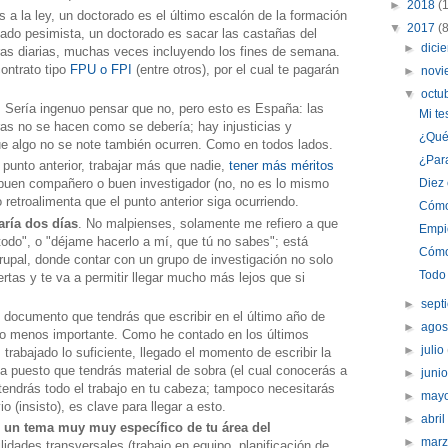
►
2018
(
 a la ley, un doctorado es el último escalón de la formación
▼
2017
(
 lado pesimista, un doctorado es sacar las castañas del
►
dici
oras diarias, muchas veces incluyendo los fines de semana.
contrato tipo
FPU o FPI
(entre otros), por el cual te pagarán
►
nov
▼
octu
. Sería ingenuo pensar que no, pero esto es España: las
Mi te
as no se hacen como se debería; hay injusticias y
¿Qué
ue algo no se note también ocurren. Como en todos lados.
¿Para
l punto anterior, trabajar más que nadie,
tener más méritos
Diez
 buen compañero o buen investigador (no, no es lo mismo
 retroalimenta que el punto anterior siga ocurriendo.
Cómo 
aría dos días
. No malpienses, solamente me refiero a que
Empie
todo", o "déjame hacerlo a mí, que tú no sabes"; está
Cómo 
rupal, donde contar con un grupo de investigación no solo
Todo 
rtas y te va a permitir llegar mucho más lejos que si
►
sept
 documento que tendrás que escribir en el último año de
►
ago
 lo menos importante. Como he contado en los últimos
►
julio
 trabajado lo suficiente, llegado el momento de escribir la
a puesto que tendrás material de sobra (el cual conocerás a
►
juni
ue tendrás todo el trabajo en tu cabeza; tampoco necesitarás
►
may
io (insisto), es clave para llegar a esto.
►
abri
 un tema muy muy específico de tu área del
►
mar
dades transversales (trabajo en equipo, planificación de