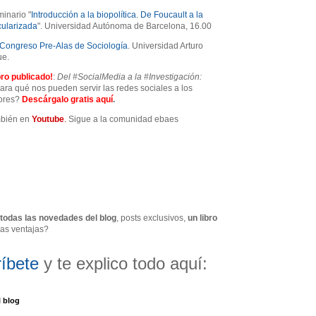
minario "
Introducción a la biopolítica. De Foucault a la
ularizada
". Universidad Autónoma de Barcelona, 16.00
Congreso Pre-Alas de Sociología
. Universidad Arturo
ue.
ro publicado!
:
Del #SocialMedia a la #Investigación:
ra qué nos pueden servir las redes sociales a los
dores?
Descárgalo gratis
aquí
.
mbién en
Youtube
.
Sigue a
la comunidad ebaes
todas las novedades del blog
, posts exclusivos,
un libro
ras ventajas?
íbete
y te explico todo aquí:
l blog