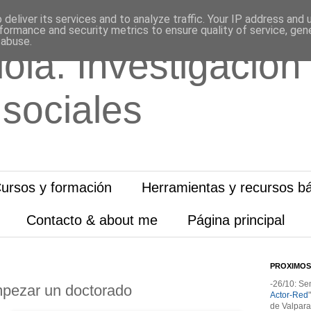
deliver its services and to analyze traffic. Your IP address and
formance and security metrics to ensure quality of service, ge
 abuse.
ola. Investigación
 sociales
ursos y formación
Herramientas y recursos bá
Contacto & about me
Página principal
PROXIMOS
-26/10: Se
mpezar un doctorado
Actor-Red
de Valpara