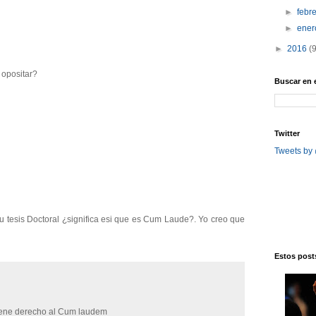
►
febr
►
ene
►
2016
(
 opositar?
Buscar en 
Twitter
Tweets by
su tesis Doctoral ¿significa esi que es Cum Laude?. Yo creo que
Estos posts
 tiene derecho al Cum laudem