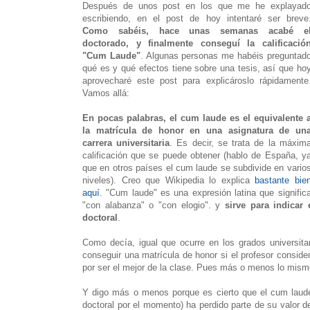
Después de unos post en los que me he explayad
escribiendo, en el post de hoy intentaré ser breve
Como sabéis, hace unas semanas acabé e
doctorado, y finalmente conseguí la calificació
"Cum Laude"
. Algunas personas me habéis preguntad
qué es y qué efectos tiene sobre una tesis, así que ho
aprovecharé este post para explicároslo rápidamente
Vamos allá:
En pocas palabras, el cum laude es el equivalente 
la matrícula de honor en una asignatura de un
carrera universitaria
. Es decir, se trata de la máxim
calificación que se puede obtener (hablo de España, y
que en otros países el cum laude se subdivide en vario
niveles). Creo que Wikipedia lo explica
bastante bie
aquí
. "Cum laude" es una expresión latina que signific
"con alabanza" o "con elogio". y
sirve para indicar
doctoral
.
Como decía, igual que ocurre en los grados universita
conseguir una matrícula de honor si el profesor consid
por ser el mejor de la clase. Pues más o menos lo mism
Y digo más o menos porque es cierto que el cum laude, 
doctoral por el momento) ha perdido parte de su valor d