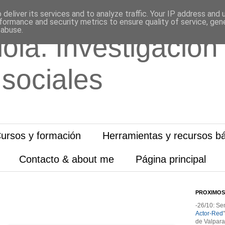
deliver its services and to analyze traffic. Your IP address and
formance and security metrics to ensure quality of service, ge
 abuse.
ola. Investigación
 sociales
ursos y formación
Herramientas y recursos bá
Contacto & about me
Página principal
PROXIMOS
-26/10: Se
Actor-Red
de Valpara