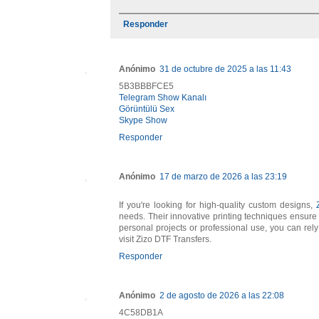
Responder
Anónimo
31 de octubre de 2025 a las 11:43
5B3BBBFCE5
Telegram Show Kanalı
Görüntülü Sex
Skype Show
Responder
Anónimo
17 de marzo de 2026 a las 23:19
If you're looking for high-quality custom designs,
needs. Their innovative printing techniques ensure v
personal projects or professional use, you can rely
visit Zizo DTF Transfers.
Responder
Anónimo
2 de agosto de 2026 a las 22:08
4C58DB1A