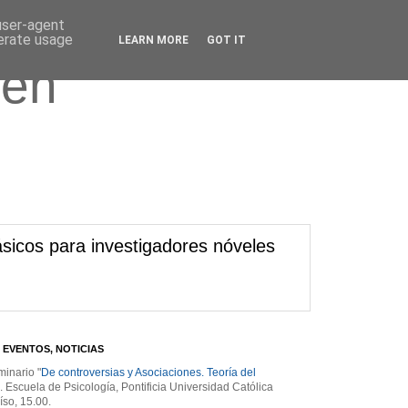
 user-agent
nerate usage
LEARN MORE
GOT IT
 en
sicos para investigadores nóveles
 EVENTOS, NOTICIAS
minario "
De controversias y Asociaciones. Teoría del
". Escuela de Psicología, Pontificia Universidad Católica
íso, 15.00.