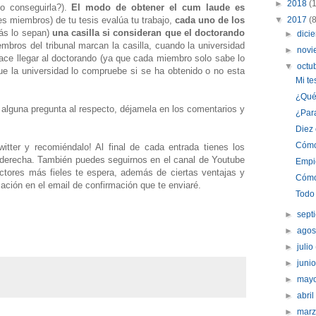
►
2018
(
o conseguirla?).
El modo de obtener el cum laude es
es miembros) de tu tesis evalúa tu trabajo,
cada uno de los
▼
2017
(
más lo sepan)
una casilla si consideran que el doctorando
►
dici
iembros del tribunal marcan la casilla, cuando la universidad
►
nov
 hace llegar al doctorando (ya que cada miembro solo sabe lo
▼
octu
e la universidad lo compruebe si se ha obtenido o no esta
Mi te
¿Qué
es alguna pregunta al respecto, déjamela en los comentarios y
¿Para
Diez
Cómo 
tter y recomiéndalo! Al final de cada entrada tienes los
a derecha. También puedes seguirnos en el canal de Youtube
Empie
ctores más fieles te espera, además de ciertas ventajas y
Cómo 
mación en el email de confirmación que te enviaré.
Todo 
►
sept
►
ago
►
julio
►
juni
►
may
►
abri
►
mar