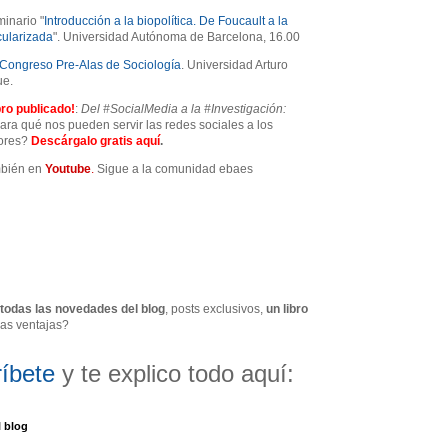
minario "
Introducción a la biopolítica. De Foucault a la
ularizada
". Universidad Autónoma de Barcelona, 16.00
Congreso Pre-Alas de Sociología
. Universidad Arturo
ue.
ro publicado!
:
Del #SocialMedia a la #Investigación:
ra qué nos pueden servir las redes sociales a los
dores?
Descárgalo gratis
aquí
.
mbién en
Youtube
.
Sigue a
la comunidad ebaes
todas las novedades del blog
, posts exclusivos,
un libro
ras ventajas?
íbete
y te explico todo aquí:
l blog