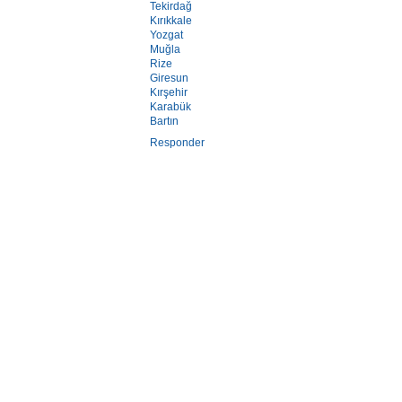
Tekirdağ
Kırıkkale
Yozgat
Muğla
Rize
Giresun
Kırşehir
Karabük
Bartın
Responder