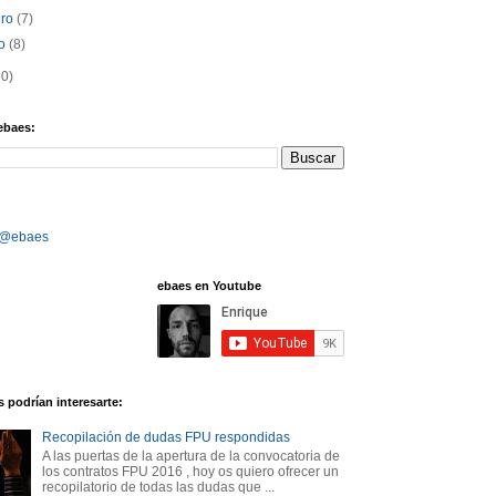
ero
(7)
ro
(8)
90)
ebaes:
 @ebaes
ebaes en Youtube
 podrían interesarte:
Recopilación de dudas FPU respondidas
A las puertas de la apertura de la convocatoria de
los contratos FPU 2016 , hoy os quiero ofrecer un
recopilatorio de todas las dudas que ...