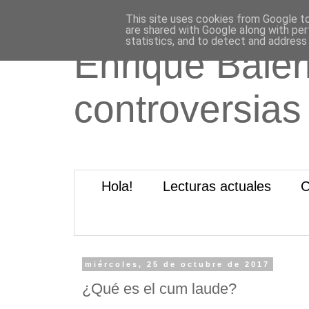
This site uses cookies from Google to 
are shared with Google along with per
statistics, and to detect and address
Enrique Baleri
controversias
Hola!
Lecturas actuales
C
miércoles, 25 de octubre de 2017
¿Qué es el cum laude?