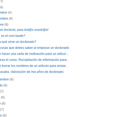
17)
88)
embre
(4)
iembre
(6)
bre
(8)
sis doctoral, para tod@s vosotr@s!
 es el cum laude?
 qué sirve un doctorado?
 cosas que debes saber al empezar un doctorado
hacer una carta de motivación para un artícul...
za el curso. Recopilación de información para...
borrar los nombres de un artículo para enviar...
acaba. Valoración de mis años de doctorado.
iembre
(8)
sto
(8)
(7)
o
(8)
o
(8)
l
(7)
zo
(9)