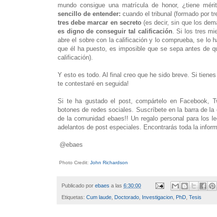
mundo consigue una matrícula de honor, ¿tiene mérit
sencillo de entender:
cuando el tribunal (formado por tr
tres debe marcar en secreto
(es decir, sin que los de
es digno de conseguir tal calificación
. Si los tres m
abre el sobre con la calificación y lo comprueba, se lo
que él ha puesto, es imposible que se sepa antes de qu
calificación).
Y esto es todo. Al final creo que he sido breve. Si tien
te contestaré en seguida!
Si te ha gustado el post, compártelo en Facebook, Twi
botones de redes sociales. Suscríbete en la barra de l
de la comunidad ebaes!! Un regalo personal para los le
adelantos de post especiales. Encontrarás toda la infor
@ebaes
Photo Credit:
John Richardson
Publicado por
ebaes
a las
6:30:00
Etiquetas:
Cum laude
,
Doctorado
,
Investigacion
,
PhD
,
Tesis