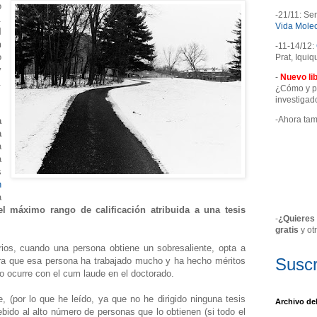
o
-21/11: Se
.
Vida Molec
l
n
-11-14/12:
o
Prat, Iquiq
y
-
Nuevo lib
.
¿Cómo y pa
investiga
-Ahora ta
a
a
a
a
s
n
a
 el máximo rango de calificación atribuida a una tesis
-
¿Quieres 
gratis
y ot
rios, cuando una persona obtiene un sobresaliente, opta a
Suscr
era que esa persona ha trabajado mucho y ha hecho méritos
o ocurre con el cum laude en el doctorado.
(por lo que he leído, ya que no he dirigido ninguna tesis
Archivo de
ebido al alto número de personas que lo obtienen (si todo el