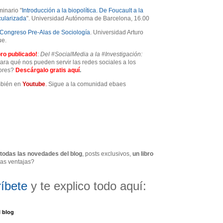
minario "
Introducción a la biopolítica. De Foucault a la
ularizada
". Universidad Autónoma de Barcelona, 16.00
Congreso Pre-Alas de Sociología
. Universidad Arturo
ue.
ro publicado!
:
Del #SocialMedia a la #Investigación:
ra qué nos pueden servir las redes sociales a los
dores?
Descárgalo gratis
aquí
.
mbién en
Youtube
.
Sigue a
la comunidad ebaes
todas las novedades del blog
, posts exclusivos,
un libro
ras ventajas?
íbete
y te explico todo aquí:
l blog