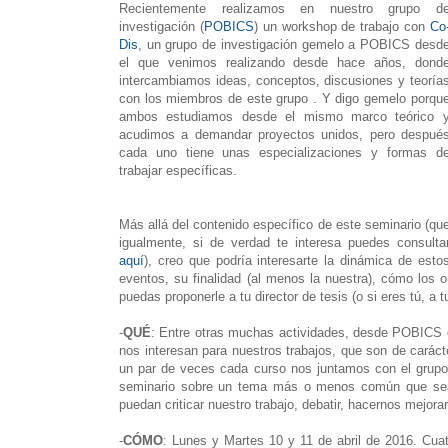
Recientemente realizamos en nuestro grupo d
investigación (
POBICS
) un workshop de trabajo con
Co
Dis
, un grupo de investigación gemelo a POBICS desd
el que
venimos realizando desde hace años, dond
intercambiamos ideas, conceptos, discusiones y teoría
con los miembros de este grupo
. Y digo gemelo porqu
ambos estudiamos desde el mismo marco teórico 
acudimos a demandar proyectos unidos, pero despué
cada uno tiene unas especializaciones y formas d
trabajar específicas.
Más allá del contenido específico de este seminario (qu
igualmente, si de verdad te interesa puedes consulta
aquí
), creo que podría interesarte la dinámica de esto
eventos, su finalidad (al menos la nuestra), cómo los 
puedas proponerle a tu director de tesis (o si eres tú, 
-
QUÉ
: Entre otras muchas actividades, desde POBICS o
nos interesan para nuestros trabajos, que son de carác
un par de veces cada curso nos juntamos con el grupo 
seminario sobre un tema más o menos común que sea 
puedan criticar nuestro trabajo, debatir, hacernos mejora
-
CÓMO
: Lunes y Martes 10 y 11 de abril de 2016. Cua