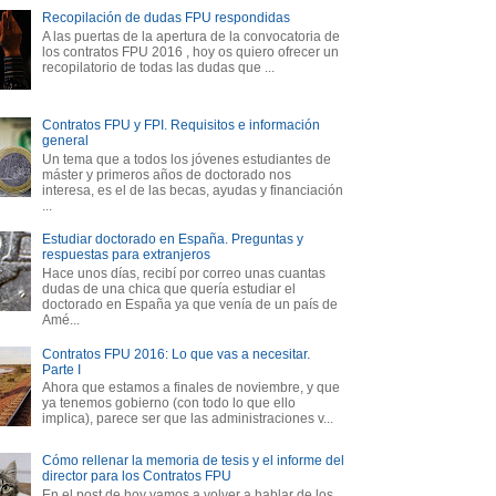
Recopilación de dudas FPU respondidas
A las puertas de la apertura de la convocatoria de
los contratos FPU 2016 , hoy os quiero ofrecer un
recopilatorio de todas las dudas que ...
Contratos FPU y FPI. Requisitos e información
general
Un tema que a todos los jóvenes estudiantes de
máster y primeros años de doctorado nos
interesa, es el de las becas, ayudas y financiación
...
Estudiar doctorado en España. Preguntas y
respuestas para extranjeros
Hace unos días, recibí por correo unas cuantas
dudas de una chica que quería estudiar el
doctorado en España ya que venía de un país de
Amé...
Contratos FPU 2016: Lo que vas a necesitar.
Parte I
Ahora que estamos a finales de noviembre, y que
ya tenemos gobierno (con todo lo que ello
implica), parece ser que las administraciones v...
Cómo rellenar la memoria de tesis y el informe del
director para los Contratos FPU
En el post de hoy vamos a volver a hablar de los