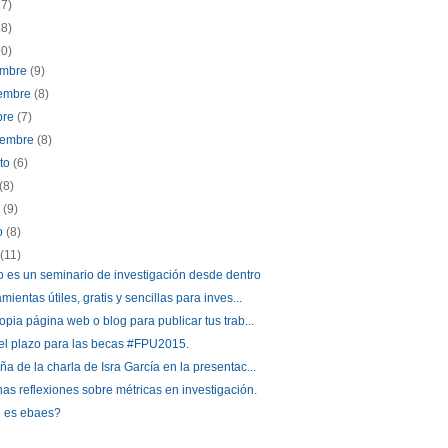
17)
88)
90)
embre
(9)
iembre
(8)
bre
(7)
iembre
(8)
sto
(6)
(8)
o
(9)
o
(8)
l
(11)
es un seminario de investigación desde dentro
mientas útiles, gratis y sencillas para inves...
opia página web o blog para publicar tus trab...
el plazo para las becas #FPU2015.
a de la charla de Isra García en la presentac...
as reflexiones sobre métricas en investigación.
 es ebaes?