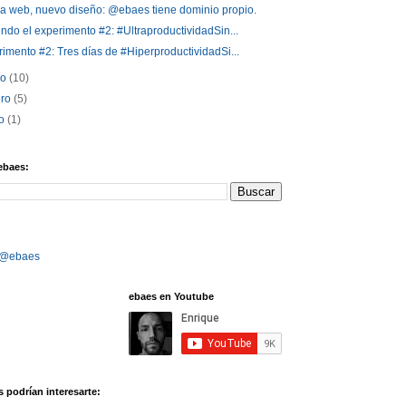
a web, nuevo diseño: @ebaes tiene dominio propio.
ndo el experimento #2: #UltraproductividadSin...
imento #2: Tres días de #HiperproductividadSi...
zo
(10)
ero
(5)
ro
(1)
ebaes:
 @ebaes
ebaes en Youtube
 podrían interesarte: