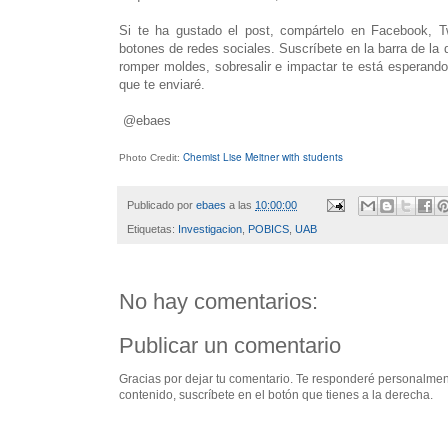
Si te ha gustado el post, compártelo en Facebook, Twi
botones de redes sociales. Suscríbete en la barra de la
romper moldes, sobresalir e impactar te está esperando
que te enviaré.
@ebaes
Chemist Lise Meitner with students
Photo Credit:
Publicado por
ebaes
a las
10:00:00
Etiquetas:
Investigacion
,
POBICS
,
UAB
No hay comentarios:
Publicar un comentario
Gracias por dejar tu comentario. Te responderé personalment
contenido, suscríbete en el botón que tienes a la derecha.