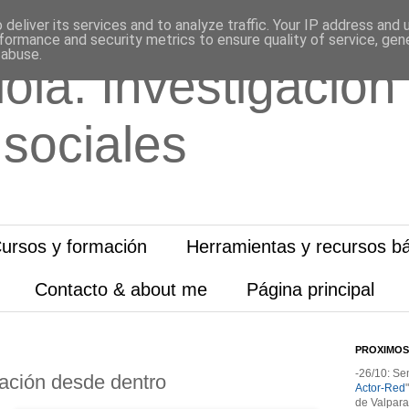
deliver its services and to analyze traffic. Your IP address and
formance and security metrics to ensure quality of service, ge
 abuse.
ola. Investigación
 sociales
ursos y formación
Herramientas y recursos bá
Contacto & about me
Página principal
PROXIMOS
-26/10: Se
ación desde dentro
Actor-Red
de Valpara