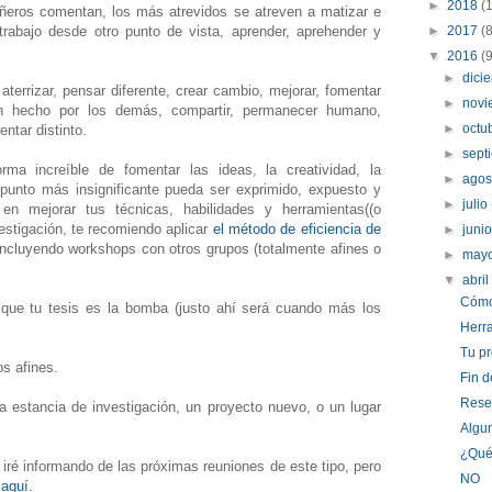
►
2018
(
ñeros comentan, los más atrevidos se atreven a matizar e
u trabajo desde otro punto de vista, aprender, aprehender y
►
2017
(
▼
2016
(
►
dici
 aterrizar, pensar diferente, crear cambio, mejorar, fomentar
►
nov
ien hecho por los demás, compartir, permanecer humano,
►
octu
entar distinto.
►
sept
ma increíble de fomentar las ideas, la creatividad, la
►
ago
punto más insignificante pueda ser exprimido, expuesto y
►
julio
en mejorar tus técnicas, habilidades y herramientas((o
stigación, te recomiendo aplicar
el método de eficiencia de
►
juni
ncluyendo workshops con otros grupos (totalmente afines o
►
may
▼
abri
Cómo 
 que tu tesis es la bomba (justo ahí será cuando más los
Herra
Tu pr
os afines.
Fin d
Reseñ
na estancia de investigación, un proyecto nuevo, o un lugar
Algun
¿Qué
) iré informando de las próximas reuniones de este tipo, pero
NO
S
aquí
.