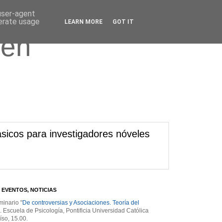
 user-agent
nerate usage
LEARN MORE
GOT IT
 en
sicos para investigadores nóveles
 EVENTOS, NOTICIAS
minario "
De controversias y Asociaciones. Teoría del
". Escuela de Psicología, Pontificia Universidad Católica
íso, 15.00.