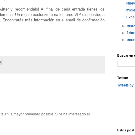
Nuev
tter y recomiéndalo! Al final de cada entrada tienes los
midie
 derecha. Un regalo exclusivo para lectores VIP dispuestos a
Exper
. Encontrarás más información en el email de confirmación
►
mar
►
febr
►
ene
Buscar en 
Twitter
Tweets by
e en la mayor brevedad posible. Si te ha interesado el
Estos posts