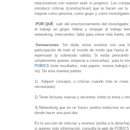
relacionamos con nuestro work in progress. Los compa
introducir críticas (constructivas) que te hacen ver t
mejorar como persona, como grupo y como investigador.
-
POR QUÉ
: salir del ensimismamiento del investigador,
el trabajo en grupo, liderar y empujar al trabajo b
networking, intercambio, fallar para volver más fuerte, int
-
Sensaciones
: Sin duda, estos eventos son una for
participación de todo el mundo de modo que hasta el 
repensado (y sobretodo válido). Si estás pensando 
simplemente quieres empezar a conocerlas) para la inve
POBICS
(más resultados, más papers; menos trabajo) i
no). De esta manera podrás:
1) Adquirir consejos, o críticas cuando más te creas
necesitarás).
2) Tener lecturas nuevas y recientes sobre tu tema u otr
3) Networking que en un futuro, podría traducirse en u
donde hacer una post-doc.
En la sección de noticias y eventos (arriba a la derecha
si quieres más información, consulta la web de POBIC