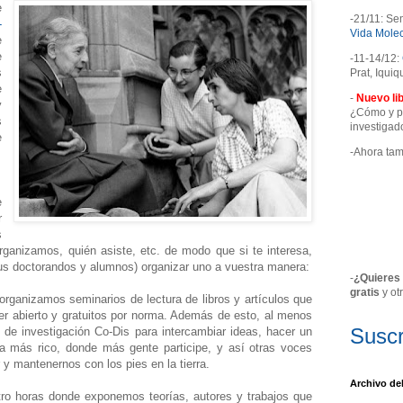
e
-21/11: Se
-
Vida Molec
e
e
-11-14/12:
s
Prat, Iquiq
e
-
Nuevo lib
y
¿Cómo y pa
s
investiga
e
-Ahora ta
e
r
s
organizamos, quién asiste, etc. de modo que si te interesa,
a tus doctorandos y alumnos) organizar uno a vuestra manera:
-
¿Quieres 
gratis
y ot
rganizamos seminarios de lectura de libros y artículos que
ter abierto y gratuitos por norma. Además de esto, al menos
Suscr
de investigación Co-Dis para intercambiar ideas, hacer un
más rico, donde más gente participe, y así otras voces
r y mantenernos con los pies en la tierra.
Archivo de
tro horas donde exponemos teorías, autores y trabajos que