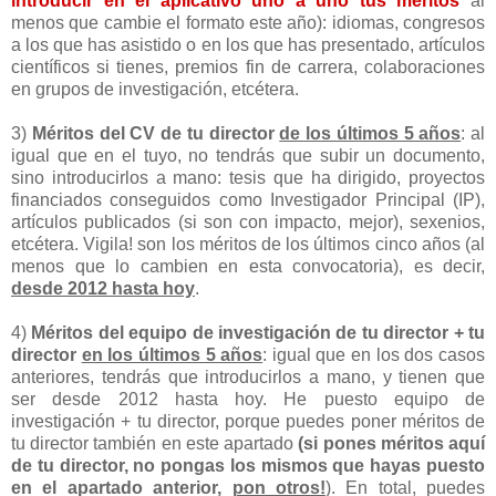
introducir en el aplicativo uno a uno tus méritos
al
menos que cambie el formato este año): idiomas, congresos
a los que has asistido o en los que has presentado, artículos
científicos si tienes, premios fin de carrera, colaboraciones
en grupos de investigación, etcétera.
3)
Méritos del CV de tu director
de los últimos 5 años
: al
igual que en el tuyo, no tendrás que subir un documento,
sino introducirlos a mano: tesis que ha dirigido, proyectos
financiados conseguidos como Investigador Principal (IP),
artículos publicados (si son con impacto, mejor), sexenios,
etcétera. Vigila! son los méritos de los últimos cinco años (al
menos que lo cambien en esta convocatoria), es decir,
desde 2012 hasta hoy
.
4)
Méritos del equipo de investigación de tu director + tu
director
en los últimos 5 años
: igual que en los dos casos
anteriores, tendrás que introducirlos a mano, y tienen que
ser desde 2012 hasta hoy. He puesto equipo de
investigación + tu director, porque puedes poner méritos de
tu director también en este apartado
(si pones méritos aquí
de tu director, no pongas los mismos que hayas puesto
en el apartado anterior,
pon otros!
). En total, puedes