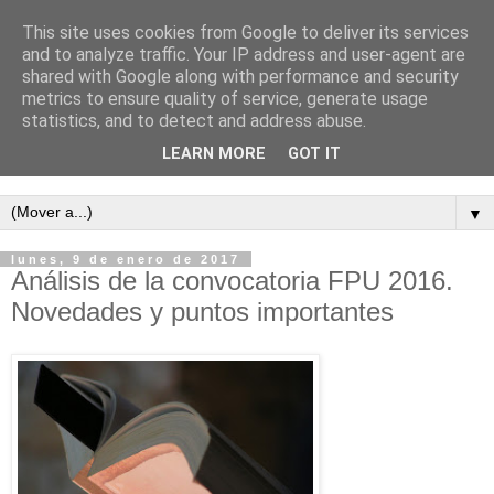
This site uses cookies from Google to deliver its services
Enrique Baleriola.
and to analyze traffic. Your IP address and user-agent are
shared with Google along with performance and security
Investigación en
metrics to ensure quality of service, generate usage
statistics, and to detect and address abuse.
controversias sociales
LEARN MORE
GOT IT
▼
lunes, 9 de enero de 2017
Análisis de la convocatoria FPU 2016.
Novedades y puntos importantes