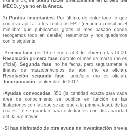
extranjeras,
se podrá hacer directamente en la web del
MECD, y ya no en la Aneca
.
3)
Puntos importantes
: Por último, de entre todo lo que
conlleva aplicar a los contratos FPU (recuerda consultar el
minilibro que publicamos gratis el mes pasado donde
recogemos todo en detalle), resumimos y nos quedamos
con lo siguiente:
-
Primera fase
: del 16 de enero al 3 de febrero a las 14.00.
Resolución primera fase
: durante el mes de marzo (no es
oficial).
Segunda fase
: no ha fecha, pero seguramente a
finales de marzo/principios de abril (no es oficial).
Resolución segunda fase
: junio/julio (no es oficial).
Incorporación
: septiembre de 2017.
-
Ayudas convocadas
: 850 (la cantidad exacta para cada
área de conocimiento se publica en función de las
titulaciones con las que se aplique a la primera fase), de las
cuales 17 se guardan para estudiantes con discapacidad
del 33% o mayor.
-
Si has disfrutado de otra ayuda de investigación previa